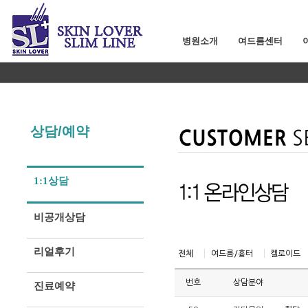
병원소개
여드름센터
상담/예약
1:1상담
비공개상담
리얼후기
전체
여드름/흉터
켈로이드
번호
상담분야
진료예약