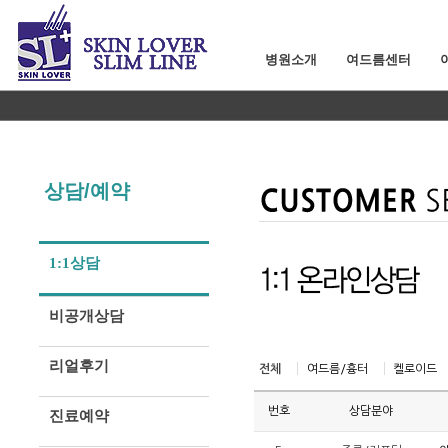
병원소개
여드름센터
상담/예약
1:1상담
비공개상담
리얼후기
전체
여드름/흉터
켈로이드
번호
상담분야
진료예약