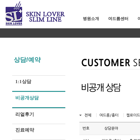
병원소개
여드름센터
상담/예약
1:1상담
비공개상담
리얼후기
전체
여드름/흉터
켈로이드
번호
상담분야
진료예약