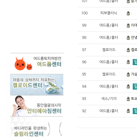
101
여드름/흉터
발가
100
피부클리닉
.
99
여드름/흉터
이마
98
여드름/흉터
안
97
켈로이드
켈
96
여드름/흉터
95
켈로이드
가슴
94
여드름/흉터
93
색소/기미
토요
92
여드름/흉터