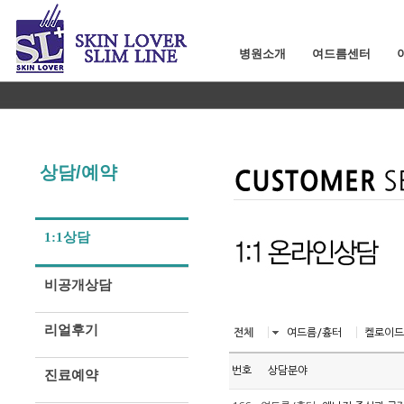
병원소개
여드름센터
상담/예약
1:1상담
비공개상담
리얼후기
전체
여드름/흉터
켈로이드
번호
상담분야
진료예약