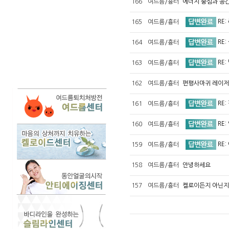
166
여드름/흉터
에너지 중심과 공
RE
165
여드름/흉터
RE
164
여드름/흉터
RE
163
여드름/흉터
162
여드름/흉터
편평사마귀 레이저
RE
161
여드름/흉터
RE
160
여드름/흉터
RE
159
여드름/흉터
158
여드름/흉터
안녕하세요
157
여드름/흉터
켈로이든지 아닌지