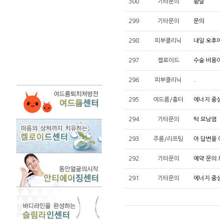
300
기타문의
황달
299
기타문의
문의
298
피부클리닉
내일 오후에
297
켈로이드
수술 비용
296
피부클리닉
.
295
여드름/흉터
에너지 중
294
기타문의
턱 모낭염
293
주름/리프팅
아 답변을 
292
기타문의
예약 문의 
291
기타문의
에너지 중