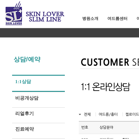
병원소개
여드름센터
상담/예약
1:1상담
비공개상담
리얼후기
전체
여드름/흉터
켈로이드
번호
상담분야
진료예약